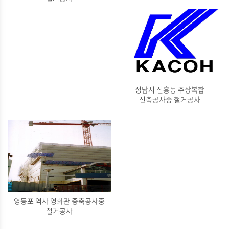
성남시 신흥동 주상복합
신축공사중 철거공사
영등포 역사 영화관 증축공사중
철거공사