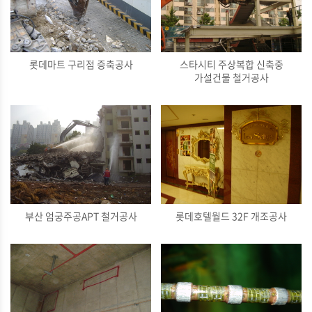
롯데마트 구리점 증축공사
스타시티 주상복합 신축중
가설건물 철거공사
부산 엄궁주공APT 철거공사
롯데호텔월드 32F 개조공사