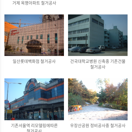
거제 옥명아파트 철거공사
일산롯데백화점 철거공사
건국대학교병원 신축중 기존건물
철거공사
기존서울역 리모델링에따른
우장산공원 정비공사중 철거공사
철거공사