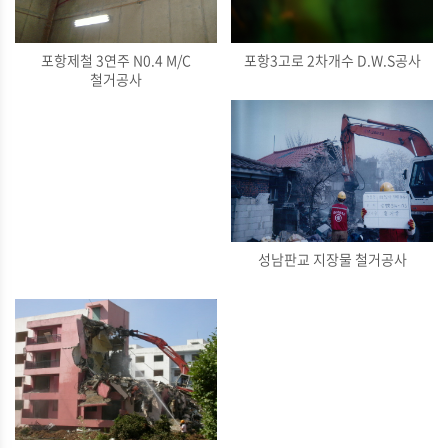
포항제철 3연주 N0.4 M/C
포항3고로 2차개수 D.W.S공사
철거공사
성남판교 지장물 철거공사