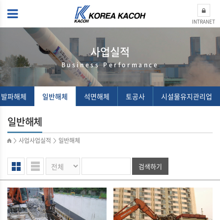
INTRANET
사업실적
Business Performance
 발파해체
일반해체
석면해체
토공사
시설물유지관리업
일반해체
사업사업실적
일반해체
>
>
검색하기