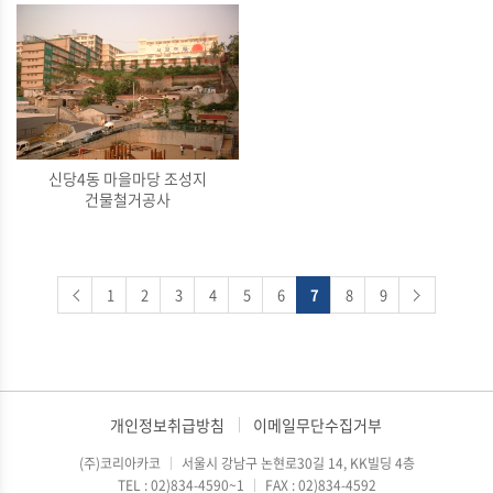
신당4동 마을마당 조성지
건물철거공사
1
2
3
4
5
6
7
8
9
개인정보취급방침
이메일무단수집거부
(주)코리아카코
서울시 강남구 논현로30길 14, KK빌딩 4층
TEL : 02)834-4590~1
FAX : 02)834-4592