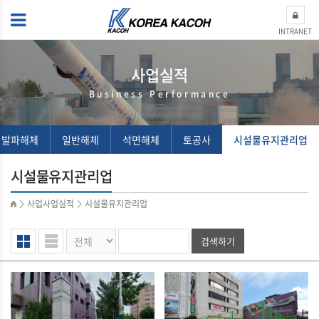
INTRANET
사업실적
Business Performance
 발파해체
일반해체
석면해체
토공사
시설물유지관리업
시설물유지관리업
사업사업실적
시설물유지관리업
>
>
검색하기