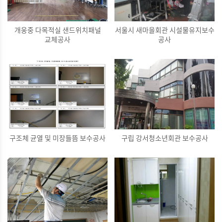
개웅중 다목적실 샌드위치패널
서울시 새마을회관 시설물유지보수
교체공사
공사
구조체 균열 및 미장들뜸 보수공사
구립 강서청소년회관 보수공사