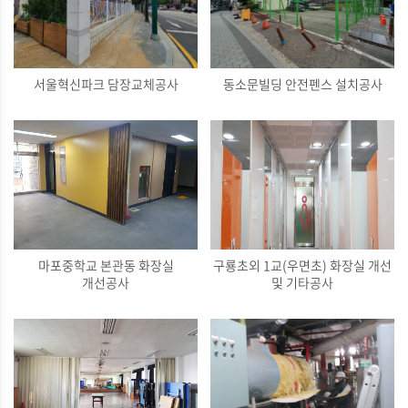
서울혁신파크 담장교체공사
동소문빌딩 안전펜스 설치공사
마포중학교 본관동 화장실
구룡초외 1교(우면초) 화장실 개선
개선공사
및 기타공사