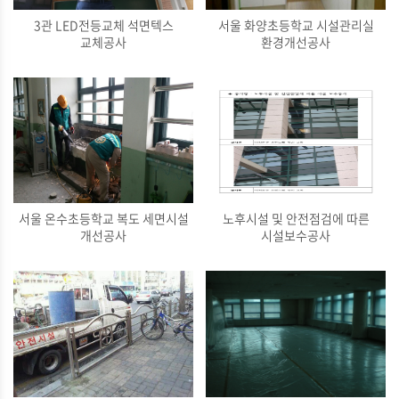
3관 LED전등교체 석면텍스
서울 화양초등학교 시설관리실
교체공사
환경개선공사
서울 온수초등학교 복도 세면시설
노후시설 및 안전점검에 따른
개선공사
시설보수공사