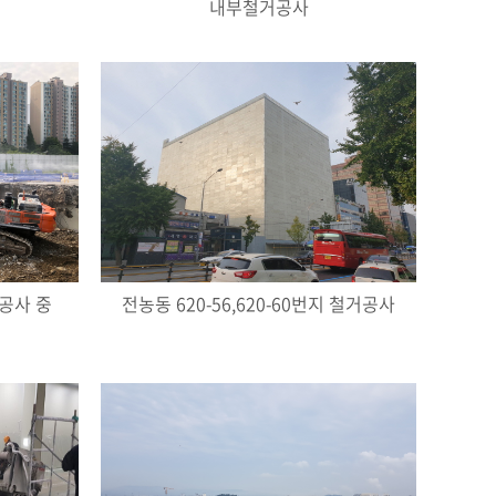
내부철거공사
공사 중
전농동 620-56,620-60번지 철거공사