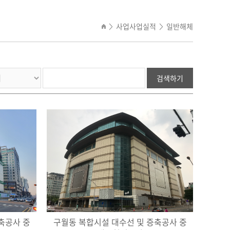
사업사업실적
일반해체
>
>
검색하기
축공사 중
구월동 복합시설 대수선 및 증축공사 중