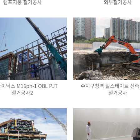
램프지붕 철거공사
외부철거공사
닉스 M16ph-1 OBL PJT
수지구청역 힐스테이트 신축
철거공사2
철거공사