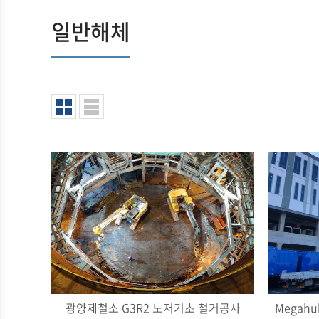
일반해체
광양제철소 G3R2 노저기초 철거공사
Megah