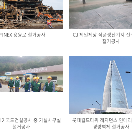
FINEX 용융로 철거공사
CJ 제일제당 식품생산기지 신
철거공사
계2 국도건설공사 중 가설사무실
롯데월드타워 레지던스 인테
철거공사
경량벽체 철거공사