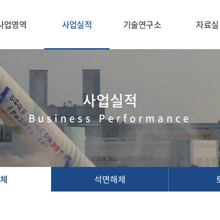
사업영역
사업실적
기술연구소
자료실
사업실적
Business Performance
체
석면해체