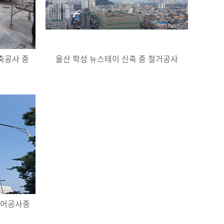
축공사 중
울산 학성 뉴스테이 신축 중 철거공사
리어공사중