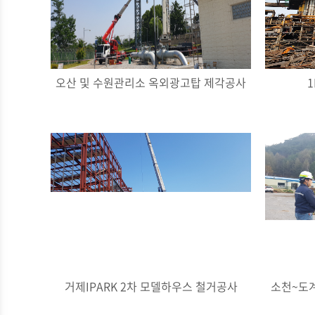
오산 및 수원관리소 옥외광고탑 제각공사
1
거제IPARK 2차 모델하우스 철거공사
소천~도